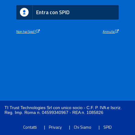
Entra con SPID
Non hai Spid?
Annulla
TI Trust Technologies Srl con unico socio - C.F. P. IVA e Iscriz.
Reg. Imp. Roma n. 04599340967 - REA n. 1085826
Contatti
Privacy
Chi Siamo
SPID