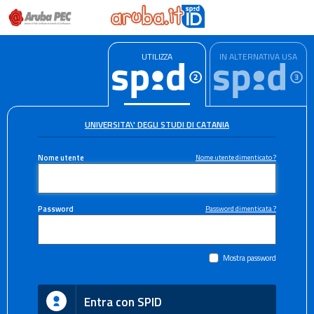
UTILIZZA
IN ALTERNATIVA USA
UNIVERSITA\' DEGLI STUDI DI CATANIA
Nome utente
Nome utente dimenticato ?
Password
Password dimenticata ?
Mostra password
Entra con SPID