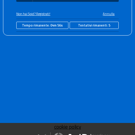
Non hai Spid? Registrati!
Annulla
Tempo rimanente:
04m 56s
Tentativi rimanenti:
5
cookie policy